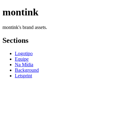
montink
montink's brand assets.
Sections
Logotipo
Equipe
Na Mídia
Background
Letsprint