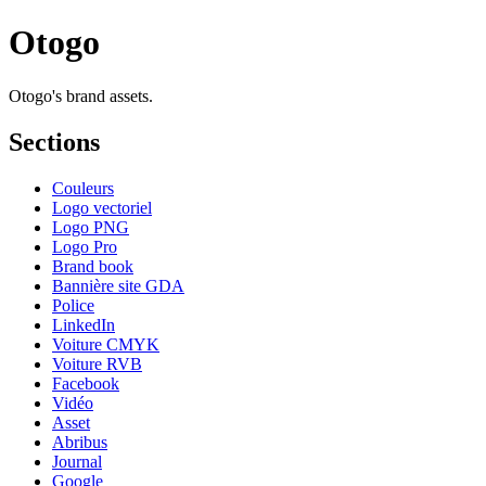
Otogo
Otogo's brand assets.
Sections
Couleurs
Logo vectoriel
Logo PNG
Logo Pro
Brand book
Bannière site GDA
Police
LinkedIn
Voiture CMYK
Voiture RVB
Facebook
Vidéo
Asset
Abribus
Journal
Google